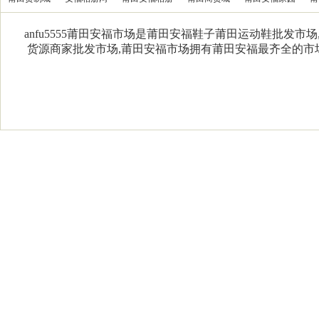
anfu5555莆田安福市场是莆田安福鞋子莆田运动鞋批发市
货源商家批发市场,莆田安福市场拥有莆田安福最齐全的