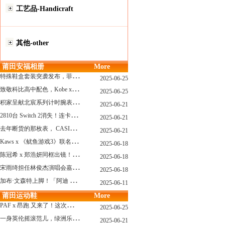
工艺品-Handicraft
其他-other
莆田安福相册
More
特
殊鞋盒套装突袭发布，菲董阿迪“水母鞋”联名要来了！
2025-06-25
致
敬科比高中配色，Kobe x AF1套装系列曝光！
2025-06-25
积
家呈献北宸系列计时腕表 搭配全新海洋灰色漆面表盘
2025-06-21
2
810台 Switch 2消失！连卡车司机都懵了
2025-06-21
去
年断货的那枚表， CASIO指环表又要发售了
2025-06-21
K
aws x 《鱿鱼游戏3》联名玩偶曝光，确认发售...
2025-06-18
陈
冠希 x 郑浩妍同框出镜！CLOT x Adidas这个夏天又回来了
2025-06-18
宋
雨绮担任林俊杰演唱会嘉宾上热搜，竟然穿了一双十几年前的adidas联名？
2025-06-18
加
布·文森特上脚！「阿迪 x Fog」新联名又曝光了，确认发售！
2025-06-11
莆田运动鞋
More
P
AF x 昂跑 又来了！这次的新鞋还有“机器人”？
2025-06-25
一
身英伦摇滚范儿，绿洲乐队 x adidas 联名上线
2025-06-21