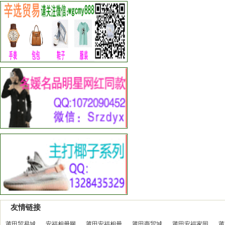
友情链接
莆田贸易城
安福相册网
莆田安福相册
莆田商贸城
莆田安福家园
莆