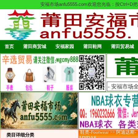
安福市场anfu5555.com欢迎您光临：按C
首页
莆田商贸城
安福家园
莆田鞋网
莆田贸易城
鞋类-Footwear >> 阿迪达斯-
类目详细分类
ADIDAS