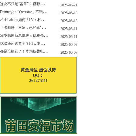
这
次不只是“盖章”？ 藤原浩改造匡威 “开口笑”
2025-06-21
D
emna说：“Oversize，不玩了”，Gucci的新变化，会从这里开始吗？
2025-06-18
相
比Labubu如何？LV x 村上隆联名玩偶售价就要12万！
2025-06-18
「
卡戴珊」三妹，已经靠"擦边"副业赚了6亿刀身家~
2025-06-11
5
8岁韩国新总统夫人优雅亮相，白富美嫁穷小子34年，堪称最强贤内助！
2025-06-11
吃
汉堡还送赛车？F1 x 麦当劳联名上线了！
2025-06-07
都
是谁抢到了！华为折叠电脑正式开售！
2025-06-07
黄金展位 虚位以待
QQ：
267275111