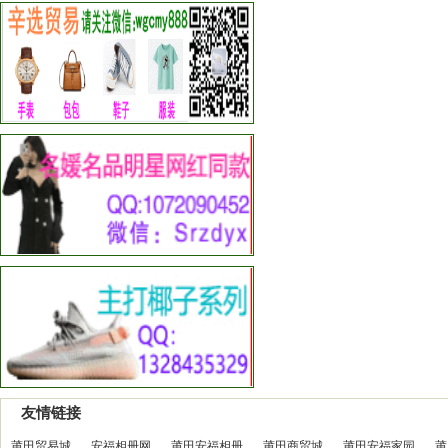
友情链接
莆田贸易城
安福相册网
莆田安福相册
莆田商贸城
莆田安福家园
莆