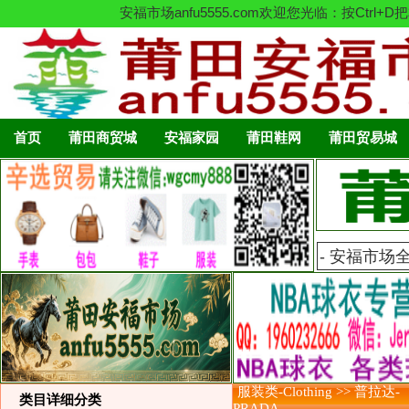
安福市场anfu5555.com欢迎您光临：按C
首页
莆田商贸城
安福家园
莆田鞋网
莆田贸易城
服装类-Clothing >> 普拉达-
类目详细分类
PRADA