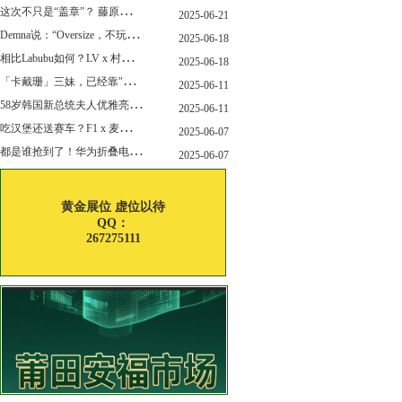
这
次不只是“盖章”？ 藤原浩改造匡威 “开口笑”
2025-06-21
D
emna说：“Oversize，不玩了”，Gucci的新变化，会从这里开始吗？
2025-06-18
相
比Labubu如何？LV x 村上隆联名玩偶售价就要12万！
2025-06-18
「
卡戴珊」三妹，已经靠"擦边"副业赚了6亿刀身家~
2025-06-11
5
8岁韩国新总统夫人优雅亮相，白富美嫁穷小子34年，堪称最强贤内助！
2025-06-11
吃
汉堡还送赛车？F1 x 麦当劳联名上线了！
2025-06-07
都
是谁抢到了！华为折叠电脑正式开售！
2025-06-07
黄金展位 虚位以待
QQ：
267275111