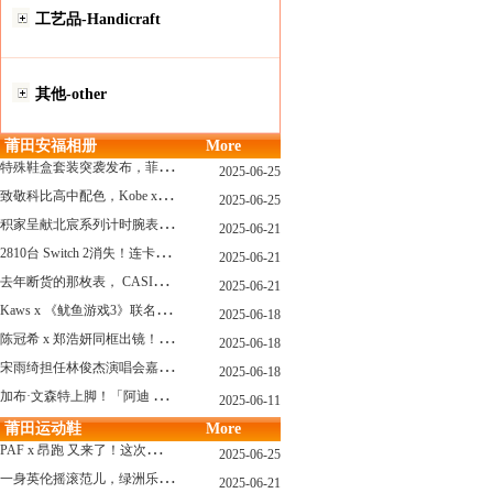
工艺品-Handicraft
其他-other
莆田安福相册
More
特
殊鞋盒套装突袭发布，菲董阿迪“水母鞋”联名要来了！
2025-06-25
致
敬科比高中配色，Kobe x AF1套装系列曝光！
2025-06-25
积
家呈献北宸系列计时腕表 搭配全新海洋灰色漆面表盘
2025-06-21
2
810台 Switch 2消失！连卡车司机都懵了
2025-06-21
去
年断货的那枚表， CASIO指环表又要发售了
2025-06-21
K
aws x 《鱿鱼游戏3》联名玩偶曝光，确认发售...
2025-06-18
陈
冠希 x 郑浩妍同框出镜！CLOT x Adidas这个夏天又回来了
2025-06-18
宋
雨绮担任林俊杰演唱会嘉宾上热搜，竟然穿了一双十几年前的adidas联名？
2025-06-18
加
布·文森特上脚！「阿迪 x Fog」新联名又曝光了，确认发售！
2025-06-11
莆田运动鞋
More
P
AF x 昂跑 又来了！这次的新鞋还有“机器人”？
2025-06-25
一
身英伦摇滚范儿，绿洲乐队 x adidas 联名上线
2025-06-21