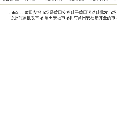
anfu5555莆田安福市场是莆田安福鞋子莆田运动鞋批发市
货源商家批发市场,莆田安福市场拥有莆田安福最齐全的