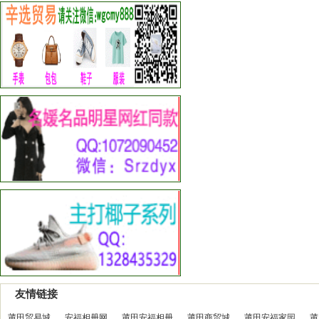
友情链接
莆田贸易城
安福相册网
莆田安福相册
莆田商贸城
莆田安福家园
莆