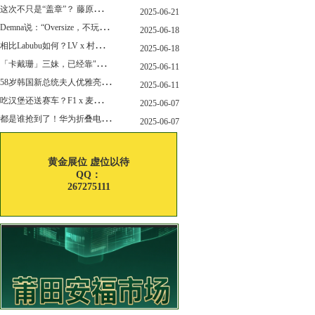
这
次不只是“盖章”？ 藤原浩改造匡威 “开口笑”
2025-06-21
D
emna说：“Oversize，不玩了”，Gucci的新变化，会从这里开始吗？
2025-06-18
相
比Labubu如何？LV x 村上隆联名玩偶售价就要12万！
2025-06-18
「
卡戴珊」三妹，已经靠"擦边"副业赚了6亿刀身家~
2025-06-11
5
8岁韩国新总统夫人优雅亮相，白富美嫁穷小子34年，堪称最强贤内助！
2025-06-11
吃
汉堡还送赛车？F1 x 麦当劳联名上线了！
2025-06-07
都
是谁抢到了！华为折叠电脑正式开售！
2025-06-07
黄金展位 虚位以待
QQ：
267275111