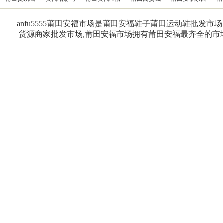
anfu5555莆田安福市场是莆田安福鞋子莆田运动鞋批发市
货源商家批发市场,莆田安福市场拥有莆田安福最齐全的