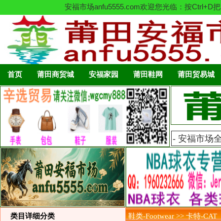
安福市场anfu5555.com欢迎您光临：按C
首页
莆田商贸城
安福家园
莆田鞋网
莆田贸易城
类目详细分类
鞋类-Footwear >> 卡特-CAT