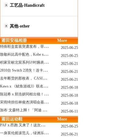
工艺品-Handicraft
其他-other
莆田安福相册
More
特
殊鞋盒套装突袭发布，菲董阿迪“水母鞋”联名要来了！
2025-06-25
致
敬科比高中配色，Kobe x AF1套装系列曝光！
2025-06-25
积
家呈献北宸系列计时腕表 搭配全新海洋灰色漆面表盘
2025-06-21
2
810台 Switch 2消失！连卡车司机都懵了
2025-06-21
去
年断货的那枚表， CASIO指环表又要发售了
2025-06-21
K
aws x 《鱿鱼游戏3》联名玩偶曝光，确认发售...
2025-06-18
陈
冠希 x 郑浩妍同框出镜！CLOT x Adidas这个夏天又回来了
2025-06-18
宋
雨绮担任林俊杰演唱会嘉宾上热搜，竟然穿了一双十几年前的adidas联名？
2025-06-18
加
布·文森特上脚！「阿迪 x Fog」新联名又曝光了，确认发售！
2025-06-11
莆田运动鞋
More
P
AF x 昂跑 又来了！这次的新鞋还有“机器人”？
2025-06-25
一
身英伦摇滚范儿，绿洲乐队 x adidas 联名上线
2025-06-21